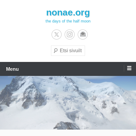
Skip
nonae.org
to
content
the days of the half moon
Search
Menu