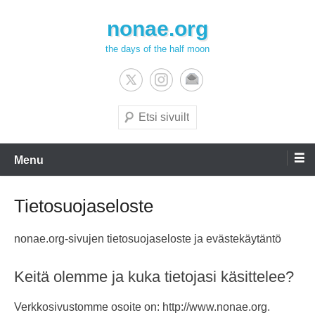
Skip
nonae.org
to
content
the days of the half moon
Search
Menu
Tietosuojaseloste
nonae.org-sivujen tietosuojaseloste ja evästekäytäntö
Keitä olemme ja kuka tietojasi käsittelee?
Verkkosivustomme osoite on: http://www.nonae.org.