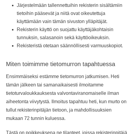
Järjestelmään tallennettuihin rekisterin sisältämiin
tietoihin pääsevät ja niitä ovat oikeutettuja
käyttämään vain tämän sivuston ylläpitäjät.
Rekisterin käyttö on suojattu käyttäjäkohtaisin
tunnuksin, salasanoin sekä käyttöoikeuksin.
Rekisteristä otetaan säännöllisesti varmuuskopiot.
Miten toimimme tietomurron tapahtuessa
Ensimmäiseksi estämme tietomurron jatkumisen. Heti
tämän jälkeen tai samanaikaisesti ilmoitamme
tietoturvaloukkauksesta valvontaviranomaiselle ilman
aiheetonta viivytystä. Ilmoitus tapahtuu heti, kun murto on
tullut rekisterinpitäjän tietoon, ja mahdollisuuksien
mukaan 72 tunnin kuluessa.
Tästä on poikkeuksena ne tilanteet, joissa rekisterinpitäjä