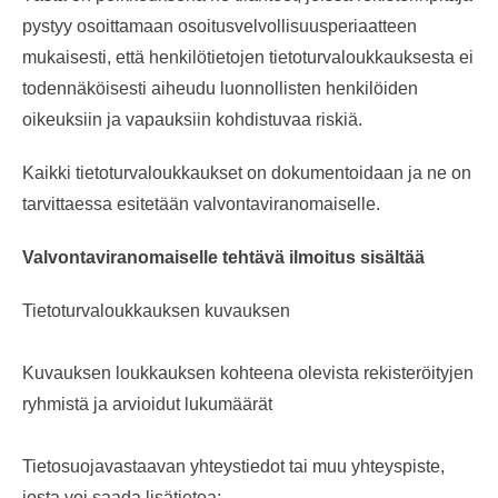
pystyy osoittamaan osoitusvelvollisuusperiaatteen
mukaisesti, että henkilötietojen tietoturvaloukkauksesta ei
todennäköisesti aiheudu luonnollisten henkilöiden
oikeuksiin ja vapauksiin kohdistuvaa riskiä.
Kaikki tietoturvaloukkaukset on dokumentoidaan ja ne on
tarvittaessa esitetään valvontaviranomaiselle.
Valvontaviranomaiselle tehtävä ilmoitus sisältää
Tietoturvaloukkauksen kuvauksen
Kuvauksen loukkauksen kohteena olevista rekisteröityjen
ryhmistä ja arvioidut lukumäärät
Tietosuojavastaavan yhteystiedot tai muu yhteyspiste,
josta voi saada lisätietoa;