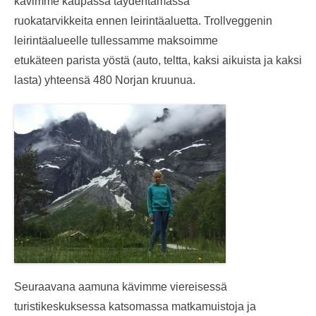
kävimme kaupassa täydentämässä
ruokatarvikkeita ennen leirintäaluetta. Trollveggenin
leirintäalueelle tullessamme maksoimme
etukäteen parista yöstä (auto, teltta, kaksi aikuista ja kaksi
lasta) yhteensä 480 Norjan kruunua.
Seuraavana aamuna kävimme viereisessä
turistikeskuksessa katsomassa matkamuistoja ja