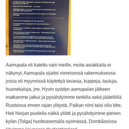
Aamupala oli katettu vain meille, muita asiakkaita ei
näkynyt. Aamupala sijaitsi viereisessä rakennuksessa
jossa oli myynnissä käytettyä tavaraa, kuppeja, tauluja,
huonekaluja, jne. Hyvin syödyn aamupalan jälkeen
matkamme jatkui ja pysähdyimme tankilla sekä jäätelöllä
Ruotsissa ennen rajan ylitystä. Paikan nimi taisi olla Idre.
Heti Norjan puolella nälkä yllätti ja pysähdyimme pienen
kylän (Tolga) huoltoasemalla syömässä. Dombåssissa