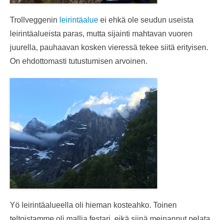
Trollveggenin
leirintäalue
ei ehkä ole seudun useista
leirintäalueista paras, mutta sijainti mahtavan vuoren
juurella, pauhaavan kosken vieressä tekee siitä erityisen.
On ehdottomasti tutustumisen arvoinen.
Yö leirintäalueella oli hieman kosteahko. Toinen
teltoistamme oli mallia festari, eikä siinä meinannut pelata