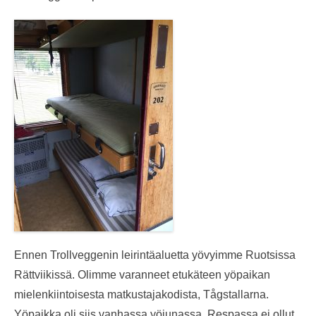
Ennen Trollveggenin leirintäaluetta yövyimme Ruotsissa
Rättviikissä. Olimme varanneet etukäteen yöpaikan
mielenkiintoisesta matkustajakodista, Tågstallarna.
Yöpaikka oli siis vanhassa yöjunassa. Respassa ei ollut