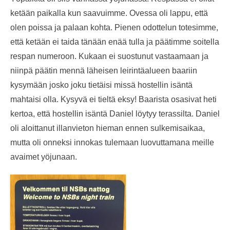
ketään paikalla kun saavuimme. Ovessa oli lappu, että
olen poissa ja palaan kohta. Pienen odottelun totesimme,
että ketään ei taida tänään enää tulla ja päätimme soitella
respan numeroon. Kukaan ei suostunut vastaamaan ja
niinpä päätin mennä läheisen leirintäalueen baariin
kysymään josko joku tietäisi missä hostellin isäntä
mahtaisi olla. Kysyvä ei tieltä eksy! Baarista osasivat heti
kertoa, että hostellin isäntä Daniel löytyy terassilta. Daniel
oli aloittanut illanvieton hieman ennen sulkemisaikaa,
mutta oli onneksi innokas tulemaan luovuttamana meille
avaimet yöjunaan.