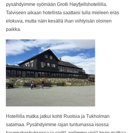
pysähdyimme syömään Grotli Høyfjellshotellilla.
Talviseen aikaan hotellista saattaisi tulla mieleen eräs
elokuva, mutta näin kesällä ihan viihtyisän oloinen
paikka.
Hotellilla matka jatkui kohti Ruotsia ja Tukholman
satamaa. Pysähdyimme rajan tuntumassa isossa
kauppakeskuksessa ja sieltä ajelimme vielä tovin matkaa