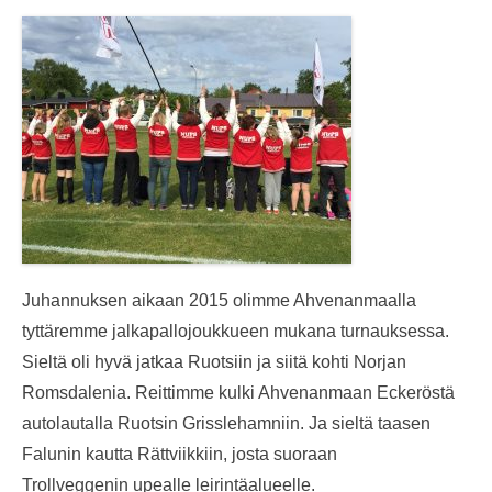
Juhannuksen aikaan 2015 olimme Ahvenanmaalla
tyttäremme jalkapallojoukkueen mukana turnauksessa.
Sieltä oli hyvä jatkaa Ruotsiin ja siitä kohti Norjan
Romsdalenia. Reittimme kulki Ahvenanmaan Eckeröstä
autolautalla Ruotsin Grisslehamniin. Ja sieltä taasen
Falunin kautta Rättviikkiin, josta suoraan
Trollveggenin upealle leirintäalueelle.