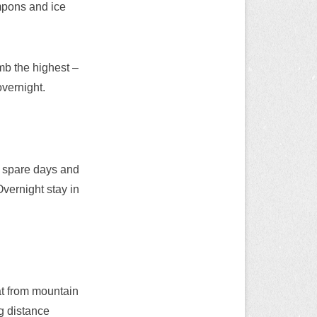
mpons and ice
mb the highest –
overnight.
ng spare days and
vernight stay in
at from mountain
g distance