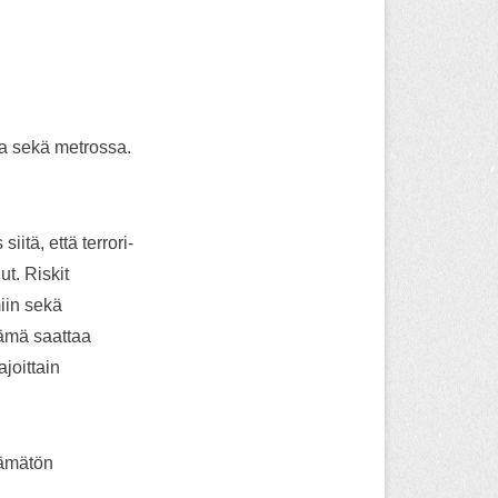
la sekä metrossa.
tä, että terrori-
ut. Riskit
iin sekä
Tämä saattaa
joittain
tämätön