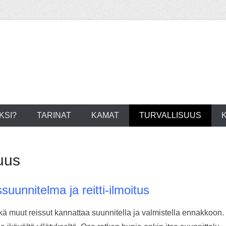
KSI?
TARINAT
KAMAT
TURVALLISUUS
uus
suunnitelma ja reitti-ilmoitus
ä muut reissut kannattaa suunnitella ja valmistella ennakkoon. S