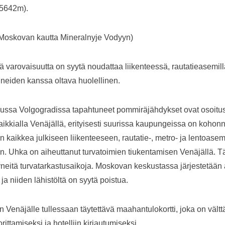
(5642m).
 Moskovan kautta Mineralnyje Vodyyn)
ä varovaisuutta on syytä noudattaa liikenteessä, rautatieasemil
ineiden kanssa oltava huolellinen.
ssa Volgogradissa tapahtuneet pommiräjähdykset ovat osoitus sii
kaikkialla Venäjällä, erityisesti suurissa kaupungeissa on kohonn
 kaikkea julkiseen liikenteeseen, rautatie-, metro- ja lentoasem
n. Uhka on aiheuttanut turvatoimien tiukentamisen Venäjällä. 
neitä turvatarkastusaikoja. Moskovan keskustassa järjestetään a
ja niiden lähistöltä on syytä poistua.
 Venäjälle tullessaan täytettävä maahantulokortti, joka on vält
rittamiseksi ja hotelliin kirjautumiseksi.