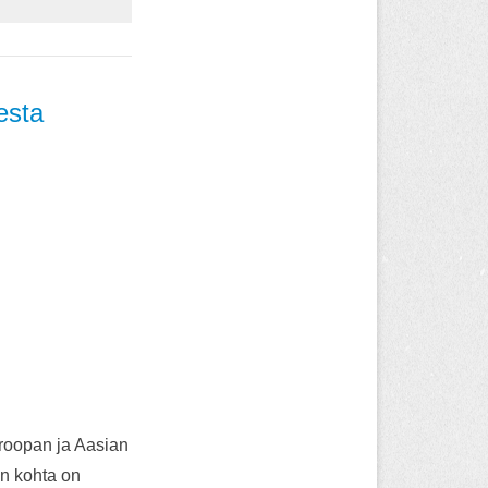
esta
uroopan ja Aasian
n kohta on