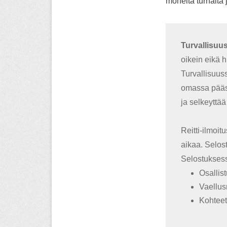
monelta turhalta 
Turvallisuu
oikein eikä 
Turvallisuuss
omassa pääss
ja selkeyttää
Reitti-ilmoi
aikaa. Selos
Selostuksess
Osallist
Vaellusr
Kohteet 