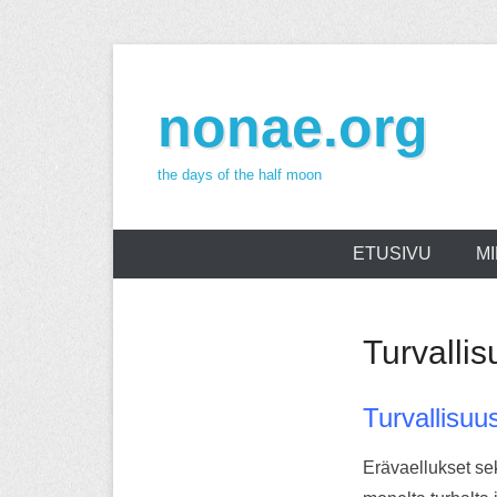
Skip
to
nonae.org
content
the days of the half moon
ETUSIVU
MI
Turvallis
Turvallisuus
Erävaellukset sek