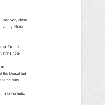
ll see very close
ervatory. Return
g up. From the
 at the hotel.
 to
t the Diesel hut
 at the huts.
urn to the huts.