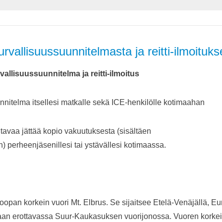
urvallisuussuunnitelmasta ja reitti-ilmoituks
vallisuussuunnitelma ja reitti-ilmoitus
nnitelma itsellesi matkalle sekä ICE-henkilölle kotimaahan
tavaa jättää kopio vakuutuksesta (sisältäen
 perheenjäsenillesi tai ystävällesi kotimaassa.
opan korkein vuori Mt. Elbrus. Se sijaitsee Etelä-Venäjällä, E
aan erottavassa Suur-Kaukasuksen vuorijonossa. Vuoren korkei