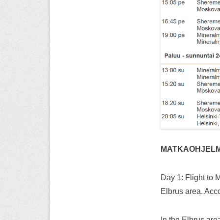
MATKAOHJEL
Day 1: Flight to 
Elbrus area. Acc
In the Elbrus are