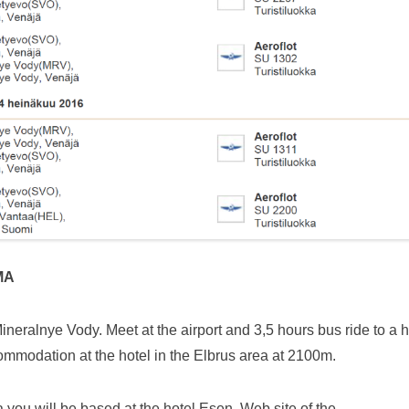
MA
Mineralnye Vody. Meet at the airport and 3,5 hours bus ride to a h
ommodation at the hotel in the Elbrus area at 2100m.
a you will be based at the hotel Esen. Web site of the