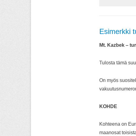
Esimerkki t
Mt. Kazbek – tur
Tulosta tämä suu
On myös suositel
vakuutusnumeron)
KOHDE
Kohteena on Euro
maanosat toisist