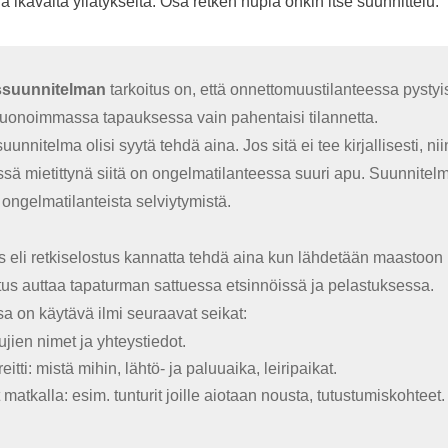
ja ikävältä yllätykseltä. Osa retken hupia onkin itse suunnittelu.
ssuunnitelman
tarkoitus on, että onnettomuustilanteessa pysty
huonoimmassa tapauksessa vain pahentaisi tilannetta.
uunnitelma olisi syytä tehdä aina. Jos sitä ei tee kirjallisesti, ni
ä mietittynä siitä on ongelmatilanteessa suuri apu. Suunnitel
 ongelmatilanteista selviytymistä.
tus eli retkiselostus kannatta tehdä aina kun lähdetään maastoo
tus auttaa tapaturman sattuessa etsinnöissä ja pelastuksessa.
a on käytävä ilmi seuraavat seikat:
ujien nimet ja yhteystiedot.
eitti: mistä mihin, lähtö- ja paluuaika, leiripaikat.
matkalla: esim. tunturit joille aiotaan nousta, tutustumiskohteet.