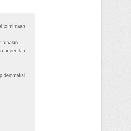
isi toimimaan
in ainakin
ma nopeuttaa
n pidemmäksi