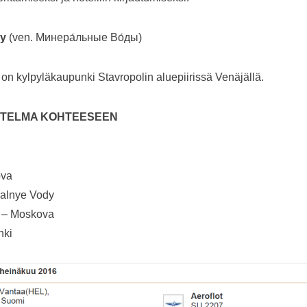
dy
(ven. Минера́льные Во́ды)
on kylpyläkaupunki Stavropolin aluepiirissä Venäjällä.
TELMA KOHTEESEEN
ova
alnye Vody
 – Moskova
inki