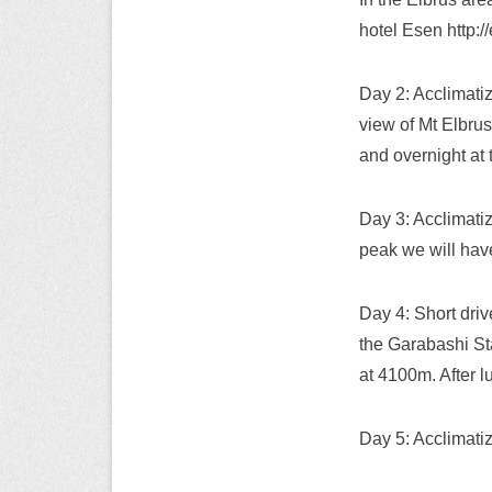
hotel Esen http:
Day 2: Acclimatiz
view of Mt Elbrus
and overnight at 
Day 3: Acclimati
peak we will hav
Day 4: Short driv
the Garabashi St
at 4100m. After l
Day 5: Acclimati