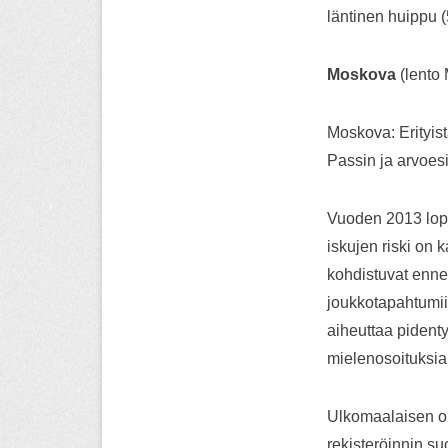
läntinen huippu 
Moskova
(lento
Moskova: Erityist
Passin ja arvoes
Vuoden 2013 lopu
iskujen riski on 
kohdistuvat ennen
joukkotapahtumii
aiheuttaa pidenty
mielenosoituksia 
Ulkomaalaisen on
rekisteröinnin suo