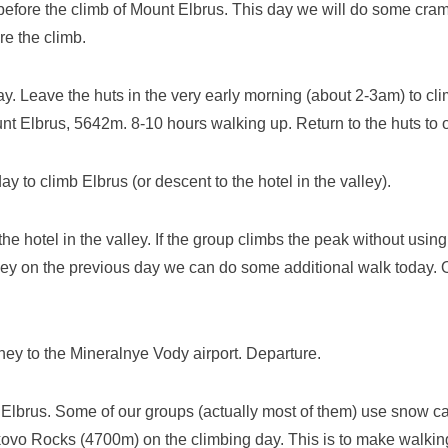
before the climb of Mount Elbrus. This day we will do some cra
re the climb.
. Leave the huts in the very early morning (about 2-3am) to cli
nt Elbrus, 5642m. 8-10 hours walking up. Return to the huts to 
y to climb Elbrus (or descent to the hotel in the valley).
the hotel in the valley. If the group climbs the peak without usi
lley on the previous day we can do some additional walk today. O
ney to the Mineralnye Vody airport. Departure.
n Elbrus. Some of our groups (actually most of them) use snow c
kovo Rocks (4700m) on the climbing day. This is to make walkin