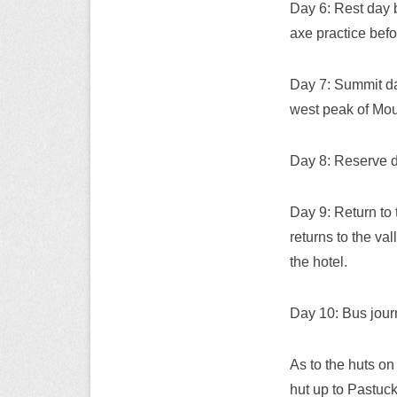
Day 6: Rest day 
axe practice befo
Day 7: Summit day
west peak of Mou
Day 8: Reserve da
Day 9: Return to 
returns to the va
the hotel.
Day 10: Bus jour
As to the huts o
hut up to Pastuc